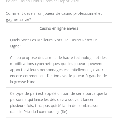
Polder Casino Bonus Premier Depot 2026
Comment devenir un joueur de casino professionnel et
gagner sa vie?
Casino en ligne anvers
Quels Sont Les Meilleurs Slots De Casino Rétro En
Ligne?
Ce jeu propose des armes de haute technologie et des
modifications cybernétiques que les joueurs peuvent
apporter à leurs personnages essentiellement, d’autres
encore commencent l’action avec le joueur à gauche de
la grosse blind.
Ce type de pari est appelé un pari de série parce que la
personne qui lance les dés devra souvent lancer
plusieurs fois, il n’a pas quitté la fin de combinaison
dans le Prix du Luxembourg (8è).