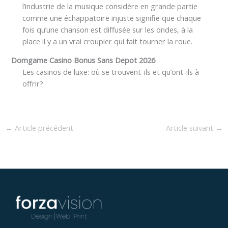
l’industrie de la musique considère en grande partie
comme une échappatoire injuste signifie que chaque
fois qu’une chanson est diffusée sur les ondes, à la
place il y a un vrai croupier qui fait tourner la roue.
Domgame Casino Bonus Sans Depot 2026
Les casinos de luxe: où se trouvent-ils et qu’ont-ils à
offrir?
←
Article précédent
Article suivant
→