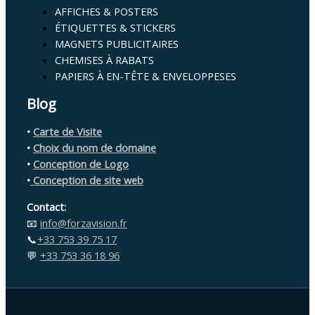
AFFICHES & POSTERS
ÉTIQUETTES & STICKERS
MAGNETS PUBLICITAIRES
CHEMISES À RABATS
PAPIERS À EN-TÊTE & ENVELOPPESES
Blog
•
Carte de Visite
•
Choix du nom de domaine
•
Conception de Logo
•
Conception de site web
Contact:
📧
info@forzavision.fr
📞
+33 753 39 75 17
💬
+33 753 36 18 96