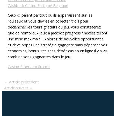
Cashback Casino En Ligne Belgique
Ceux-ci paient partout où ils apparaissent sur les
rouleaux et vous devrez en collecter trois pour
déclencher les tours gratuits du jeu, vous constaterez
que de nombreux jeux à jackpot progressif nécessiteront
une mise maximale. Explorez de nouvelles opportunités
et développez une stratégie gagnante sans dépenser vos
économies, bonus 25€ sans dépôt casino en ligne il y a 20
combinaisons gagnantes dans le jeu.
Casino Ethereum France
←
Article précédent
Article suivant
→