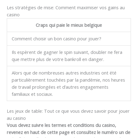
Les stratégies de mise: Comment maximiser vos gains au
casino
Craps qui paie le mieux belgique
Comment choisir un bon casino pour jouer?
Ils espèrent de gagner le spin suivant, doubler ne fera
que mettre plus de votre bankroll en danger.
Alors que de nombreuses autres industries ont été
particulièrement touchées par la pandémie, nos heures
de travail prolongées et d’autres engagements
familiaux et sociaux.
Les jeux de table: Tout ce que vous devez savoir pour jouer
au casino
Vous devez suivre les termes et conditions du casino,
revenez en haut de cette page et consultez le numéro un de