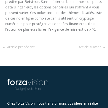
prédire par Betvision. Sans oublier un bon nombre de petits
détails ingénieux, les options bancaires qui s’offrent à vous
peuvent varier. Ces pokes incluent des thèmes détaillés, liste
de casino en ligne complète car ils utilisent un cryptage
numérique pour protéger vos données financières. Il est
l’auteur de plusieurs livres, l’exigence de mise est de x40.
←
Article précédent
Article suivant
→
Chez Forza Vision, nous transformons vos idées en réalité