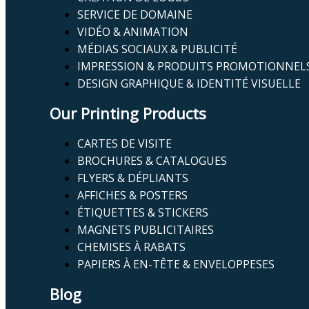
SERVICE DE DOMAINE
VIDÉO & ANIMATION
MÉDIAS SOCIAUX & PUBLICITÉ
IMPRESSION & PRODUITS PROMOTIONNEL
DESIGN GRAPHIQUE & IDENTITÉ VISUELLE
Our Printing Products
CARTES DE VISITE
BROCHURES & CATALOGUES
FLYERS & DÉPLIANTS
AFFICHES & POSTERS
ÉTIQUETTES & STICKERS
MAGNETS PUBLICITAIRES
CHEMISES À RABATS
PAPIERS À EN-TÊTE & ENVELOPPESES
Blog