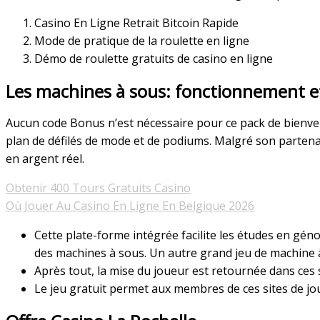
Casino En Ligne Retrait Bitcoin Rapide
Mode de pratique de la roulette en ligne
Démo de roulette gratuits de casino en ligne
Les machines à sous: fonctionnement e
Aucun code Bonus n’est nécessaire pour ce pack de bienve
plan de défilés de mode et de podiums. Malgré son partenari
en argent réel.
Obtenir 400 Tours Gratuits Casino
Où Jouer Au Casino En Ligne En Belgique 2026
Cette plate-forme intégrée facilite les études en gén
des machines à sous. Un autre grand jeu de machine à
Après tout, la mise du joueur est retournée dans ces 
Le jeu gratuit permet aux membres de ces sites de jou