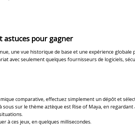
t astuces pour gagner
nue, une vue historique de base et une expérience globale p
at avec seulement quelques fournisseurs de logiciels, sécuri
omique comparative, effectuez simplement un dépôt et sélect
 sous sur le thème aztèque est Rise of Maya, en regardant a
situations.
er à ces jeux, en quelques millisecondes.