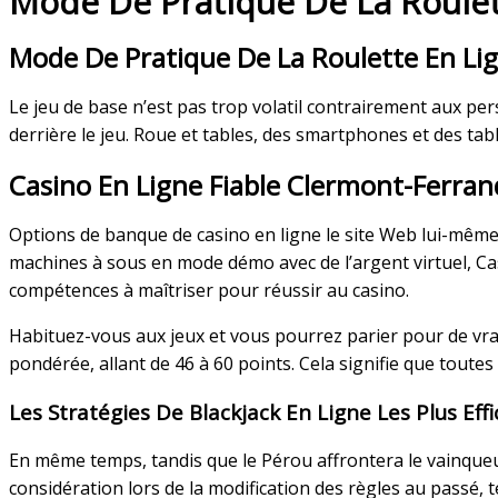
Mode De Pratique De La Roulet
Mode De Pratique De La Roulette En Li
Le jeu de base n’est pas trop volatil contrairement aux p
derrière le jeu. Roue et tables, des smartphones et des tabl
Casino En Ligne Fiable Clermont-Ferran
Options de banque de casino en ligne le site Web lui-mêm
machines à sous en mode démo avec de l’argent virtuel, Cas
compétences à maîtriser pour réussir au casino.
Habituez-vous aux jeux et vous pourrez parier pour de vrai
pondérée, allant de 46 à 60 points. Cela signifie que toute
Les Stratégies De Blackjack En Ligne Les Plus Eff
En même temps, tandis que le Pérou affrontera le vainqueur
considération lors de la modification des règles au passé, t