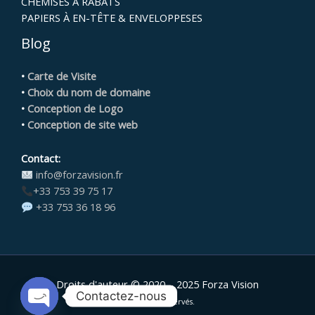
CHEMISES À RABATS
PAPIERS À EN-TÊTE & ENVELOPPESES
Blog
•
Carte de Visite
•
Choix du nom de domaine
•
Conception de Logo
•
Conception de site web
Contact:
info@forzavision.fr
+33 753 39 75 17
+33 753 36 18 96
Droits d'auteur © 2020 – 2025 Forza Vision
Contactez-nous
Tous droits réservés.