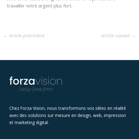
travailler votre argent plus fort.
←
Article précédent
Article suivant
→
Chez Forza Vision, nous transformons vos idées en réalité
avec des solutions sur mesure en design, web, impression
et marketing digital.