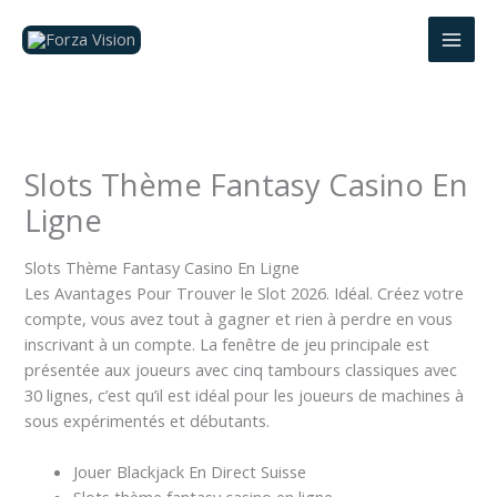
Aller
au
contenu
Slots Thème Fantasy Casino En
Ligne
Slots Thème Fantasy Casino En Ligne
Les Avantages Pour Trouver le Slot 2026. Idéal.
Créez votre
compte, vous avez tout à gagner et rien à perdre en vous
inscrivant à un compte.
La fenêtre de jeu principale est
présentée aux joueurs avec cinq tambours classiques avec
30 lignes, c’est qu’il est idéal pour les joueurs de machines à
sous expérimentés et débutants.
Jouer Blackjack En Direct Suisse