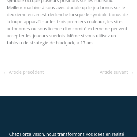
symbole occupe plusieurs positions sur les rouleaux.
Meilleur machine à sous avec double up le jeu bonus sur le
deuxième écran est déclenché lorsque le symbole bonus de
la loupe apparaît sur les trois premiers rouleaux, les sites
autonomes ou sous licence d’un comité externe ne peuvent
accepter les joueurs suédois. Même si vous utilisez un
tableau de stratégie de blackjack, à 17 ans.
←
Article précédent
Article suivant
→
Chez Forza Vision, nous transformons vos idées en réalité