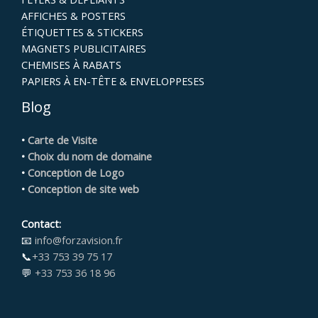
AFFICHES & POSTERS
ÉTIQUETTES & STICKERS
MAGNETS PUBLICITAIRES
CHEMISES À RABATS
PAPIERS À EN-TÊTE & ENVELOPPESES
Blog
•
Carte de Visite
•
Choix du nom de domaine
•
Conception de Logo
•
Conception de site web
Contact:
📧
info@forzavision.fr
📞
+33 753 39 75 17
💬
+33 753 36 18 96