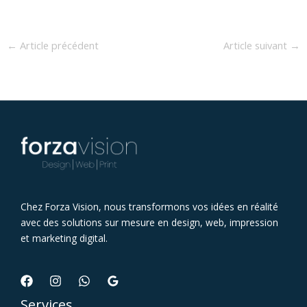
←
Article précédent
Article suivant
→
Chez Forza Vision, nous transformons vos idées en réalité
avec des solutions sur mesure en design, web, impression
et marketing digital.
Services