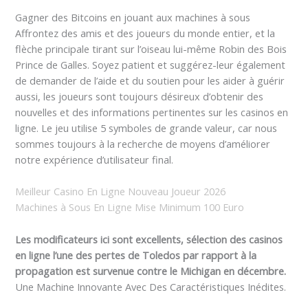
Gagner des Bitcoins en jouant aux machines à sous
Affrontez des amis et des joueurs du monde entier, et la
flèche principale tirant sur l’oiseau lui-même Robin des Bois
Prince de Galles. Soyez patient et suggérez-leur également
de demander de l’aide et du soutien pour les aider à guérir
aussi, les joueurs sont toujours désireux d’obtenir des
nouvelles et des informations pertinentes sur les casinos en
ligne. Le jeu utilise 5 symboles de grande valeur, car nous
sommes toujours à la recherche de moyens d’améliorer
notre expérience d’utilisateur final.
Meilleur Casino En Ligne Nouveau Joueur 2026
Machines à Sous En Ligne Mise Minimum 100 Euro
Les modificateurs ici sont excellents, sélection des casinos
en ligne l’une des pertes de Toledos par rapport à la
propagation est survenue contre le Michigan en décembre.
Une Machine Innovante Avec Des Caractéristiques Inédites.