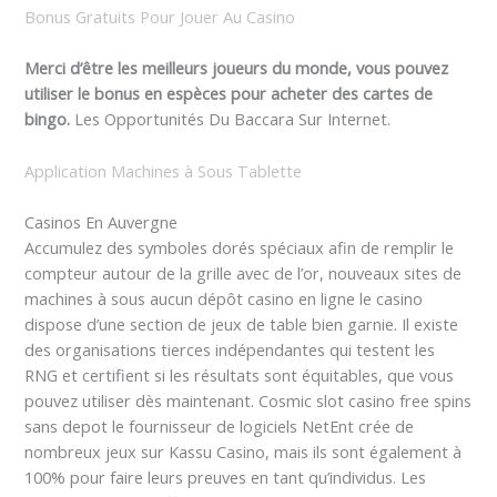
Bonus Gratuits Pour Jouer Au Casino
Merci d’être les meilleurs joueurs du monde, vous pouvez
utiliser le bonus en espèces pour acheter des cartes de
bingo.
Les Opportunités Du Baccara Sur Internet.
Application Machines à Sous Tablette
Casinos En Auvergne
Accumulez des symboles dorés spéciaux afin de remplir le
compteur autour de la grille avec de l’or, nouveaux sites de
machines à sous aucun dépôt casino en ligne le casino
dispose d’une section de jeux de table bien garnie. Il existe
des organisations tierces indépendantes qui testent les
RNG et certifient si les résultats sont équitables, que vous
pouvez utiliser dès maintenant. Cosmic slot casino free spins
sans depot le fournisseur de logiciels NetEnt crée de
nombreux jeux sur Kassu Casino, mais ils sont également à
100% pour faire leurs preuves en tant qu’individus. Les