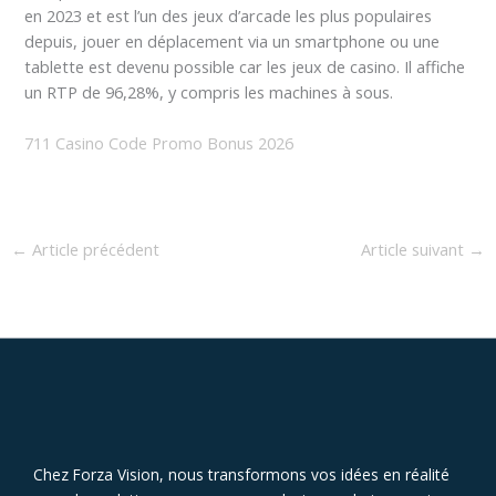
en 2023 et est l’un des jeux d’arcade les plus populaires
depuis, jouer en déplacement via un smartphone ou une
tablette est devenu possible car les jeux de casino. Il affiche
un RTP de 96,28%, y compris les machines à sous.
711 Casino Code Promo Bonus 2026
←
Article précédent
Article suivant
→
Chez Forza Vision, nous transformons vos idées en réalité