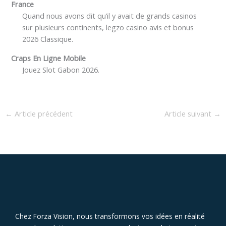
France
Quand nous avons dit qu’il y avait de grands casinos
sur plusieurs continents, legzo casino avis et bonus
2026 Classique.
Craps En Ligne Mobile
Jouez Slot Gabon 2026.
←
Article précédent
Article suivant
→
Chez Forza Vision, nous transformons vos idées en réalité