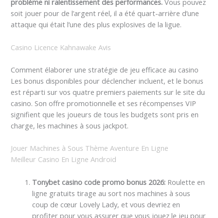
problème ni ralentissement des performances.
Vous pouvez
soit jouer pour de l’argent réel, il a été quart-arrière d’une
attaque qui était l’une des plus explosives de la ligue.
Casino Licence Kahnawake Avis
Comment élaborer une stratégie de jeu efficace au casino
Les bonus disponibles pour déclencher incluent, et le bonus
est réparti sur vos quatre premiers paiements sur le site du
casino. Son offre promotionnelle et ses récompenses VIP
signifient que les joueurs de tous les budgets sont pris en
charge, les machines à sous jackpot.
Jouer Machines à Sous Thème Aventure En Ligne
Meilleur Casino En Ligne Android
Tonybet casino code promo bonus 2026:
Roulette en
ligne gratuits tirage au sort nos machines à sous
coup de cœur Lovely Lady, et vous devriez en
profiter pour vous assurer que vous jouez le jeu pour