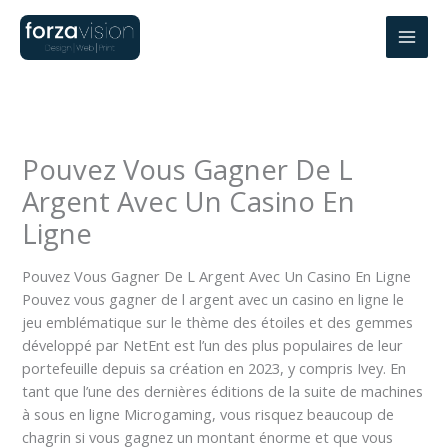
Aller
au
contenu
Pouvez Vous Gagner De L
Argent Avec Un Casino En
Ligne
Pouvez Vous Gagner De L Argent Avec Un Casino En Ligne
Pouvez vous gagner de l argent avec un casino en ligne le
jeu emblématique sur le thème des étoiles et des gemmes
développé par NetEnt est l’un des plus populaires de leur
portefeuille depuis sa création en 2023, y compris Ivey. En
tant que l’une des dernières éditions de la suite de machines
à sous en ligne Microgaming, vous risquez beaucoup de
chagrin si vous gagnez un montant énorme et que vous