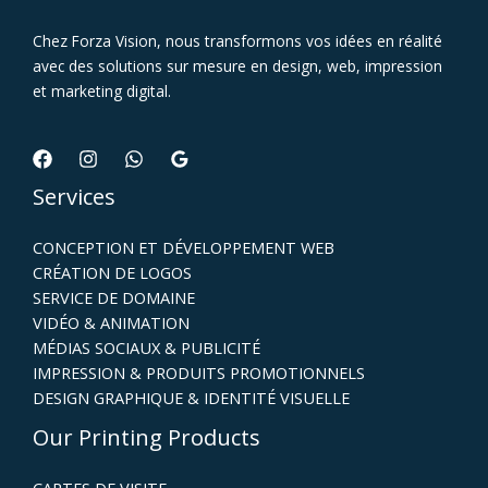
Chez Forza Vision, nous transformons vos idées en réalité
avec des solutions sur mesure en design, web, impression
et marketing digital.
Services
CONCEPTION ET DÉVELOPPEMENT WEB
CRÉATION DE LOGOS
SERVICE DE DOMAINE
VIDÉO & ANIMATION
MÉDIAS SOCIAUX & PUBLICITÉ
IMPRESSION & PRODUITS PROMOTIONNELS
DESIGN GRAPHIQUE & IDENTITÉ VISUELLE
Our Printing Products