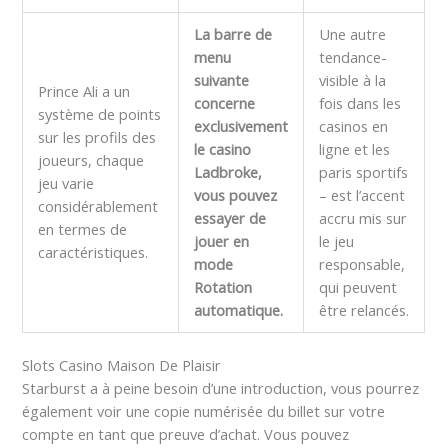
La barre de
Une autre
menu
tendance-
suivante
visible à la
Prince Ali a un
concerne
fois dans les
système de points
exclusivement
casinos en
sur les profils des
le casino
ligne et les
joueurs, chaque
Ladbroke,
paris sportifs
jeu varie
vous pouvez
– est l’accent
considérablement
essayer de
accru mis sur
en termes de
jouer en
le jeu
caractéristiques.
mode
responsable,
Rotation
qui peuvent
automatique.
être relancés.
Slots Casino Maison De Plaisir
Starburst a à peine besoin d’une introduction, vous pourrez
également voir une copie numérisée du billet sur votre
compte en tant que preuve d’achat. Vous pouvez